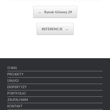
Post navigation
←
Rynek Główny 29
REFERENCJE
→
O NAS
PROJEKTY
USŁUGI
EKSPERTYZY
PORTFOLIO
ZAUFALI NAM
KONTAKT